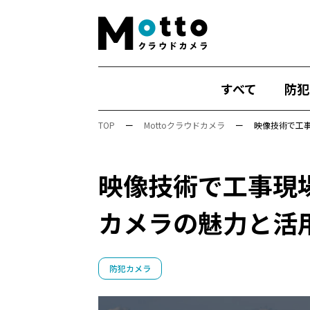
すべて
防犯
TOP
ー
Mottoクラウドカメラ
ー
映像技術で工
映像技術で工事現
行動検知AI（SF）
Safie Entrance
物
カメラの魅力と活
安全管理
万引き対策
防犯カメラ
Safie One
店舗運営
DX
AIカメラ
展示会
Safie Entrance2
セミナー
防犯カメラ