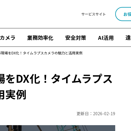
お
サービスサイト
カメラ
業務効率化
安全対策
AI活用
遠
事現場をDX化！タイムラプスカメラの魅力と活用実例
場をDX化！タイムラプス
流効率化法
ナンバープレート認識
遠隔施工管理
映像×AI
用実例
機能・性能
設置・工事
施工管理
点呼
8掛け社会
見守りカメラ
ウェアラブルカメラ
屋外カメラ
現場カ
Safie Pocketシリーズ
リアルなセーフィー活用事例
キャンペ
更新日：
2026-02-19