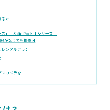
か
きるか
ズ」「Safie Pocket シリーズ」
回線がなくても撮影可
たレンタルプラン
大
プスカメラを
とは？