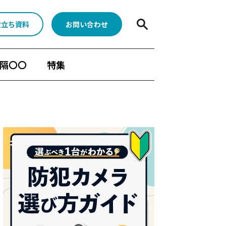
役立ち資料
お問い合わせ
隔〇〇
特集
BONX
水中ポンプ死活監視App
顧客分析
人手不足対策
Safieの機能
メラ
遠隔臨場
Safie GOシリーズ
ーン