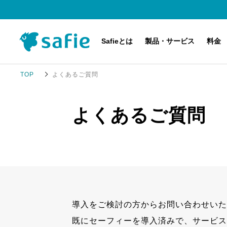
Safieとは
製品・サービス
料金
TOP
よくあるご質問
Safieのクラウド録画サービスとは
主な対応機種（カメラ）
料金プラン
導入事例
サービス・製品紹介
アップデート・メンテナンス・障害情報
よくあるご質問
導入するまでの流れ
Safie Pocketシリーズ
パートナー制度について
Safie Viewer デモ体験
アプリケーション・オプション機能
AI-App 人数カウント
Safie Security Alert
導入をご検討の方からお問い合わせいた
Safie Entrance
既にセーフィーを導入済みで、サービス