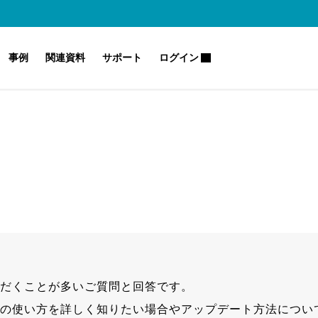
事例
関連資料
サポート
ログイン
ノウハウ・トレンド
サポートセンター（ヘルプ）
Safieのセキュリティ
Safie One
こんな課題も解決（業種別・目的別）
よくあるご質問
Safie GOシリーズ
Safie Manager
AI-App ナンバープレート認識
Safie Trail Station
だくことが多いご質問と回答です。
Safie AI Studio
の使い方を詳しく知りたい場合やアップデート方法につい