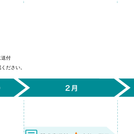
に送付
認ください。