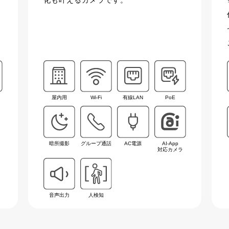
化も叶えるカメラです。
屋内用
Wi-Fi
有線LAN
PoE
暗所撮影
グループ通話
AC電源
AI-App
対応カメラ
音声出力
人検知