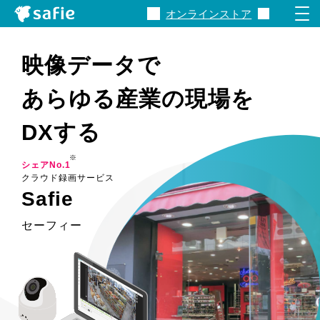
オンラインストア
Safieとは
映像データで
あらゆる産業の現場を
製品・サービス
DXする
料金
※
シェアNo.1
クラウド録画サービス
Safie
事例
セーフィー
関連資料
サポート