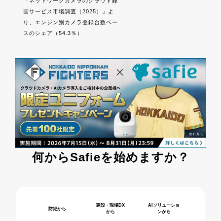
「ネットワークカメラのクラウド録
画サービス市場調査（2025）」よ
り、エンジン別カメラ登録台数ベー
スのシェア（54.3％）
何から
Safieを始めますか？
建設・現場DX
AIソリューショ
防犯から
から
ンから