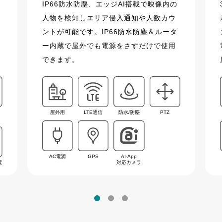
IP66防水防塵、エッジAI搭載で映像内の
人物を検知しエリア侵入通知や人数カウ
ントが可能です。IP66防水防塵＆ルータ
ー内蔵で屋外でも電源をさすだけで使用
できます。
屋外用
LTE通信
防水/防塵
PTZ
AC電源
GPS
AI-App
電
対応カメラ