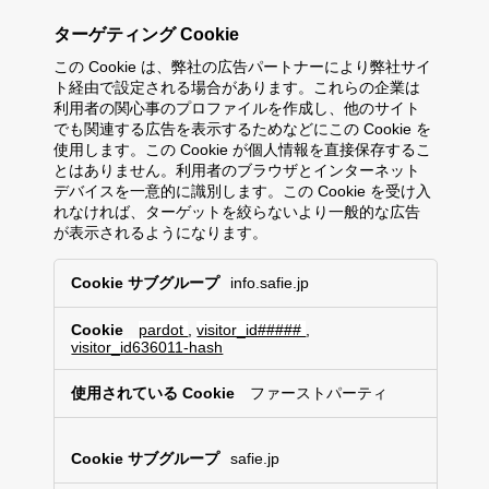
ターゲティング Cookie
この Cookie は、弊社の広告パートナーにより弊社サイ
ト経由で設定される場合があります。これらの企業は
利用者の関心事のプロファイルを作成し、他のサイト
でも関連する広告を表示するためなどにこの Cookie を
使用します。この Cookie が個人情報を直接保存するこ
とはありません。利用者のブラウザとインターネット
デバイスを一意的に識別します。この Cookie を受け入
れなければ、ターゲットを絞らないより一般的な広告
が表示されるようになります。
タ
info.safie.jp
ー
ゲ
pardot
,
visitor_id#####
,
テ
visitor_id636011-hash
ィ
ン
ファーストパーティ
グ
C
o
safie.jp
o
k