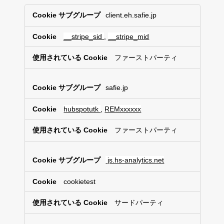
機
client.eh.safie.jp
能
性
__stripe_sid
,
__stripe_mid
C
o
o
ファーストパーティ
k
i
e
safie.jp
hubspotutk
,
REMxxxxxx
ファーストパーティ
js.hs-analytics.net
cookietest
サードパーティ