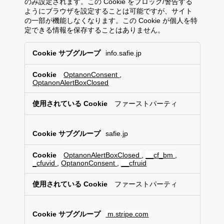
のみ設定されます。この Cookie をブロック/警告する
ようにブラウザを設定することは可能ですが、サイト
の一部が機能しなくなります。この Cookie が個人を特
定できる情報を保存することはありません。
厳
info.safie.jp
密
に
OptanonConsent
,
必
OptanonAlertBoxClosed
要
な
ファーストパーティ
C
o
o
safie.jp
k
i
e
OptanonAlertBoxClosed
,
__cf_bm
,
_cfuvid
,
OptanonConsent
,
__cfruid
ファーストパーティ
m.stripe.com