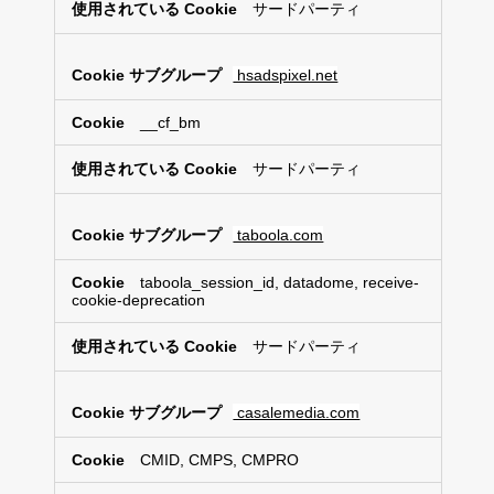
サードパーティ
hsadspixel.net
__cf_bm
サードパーティ
taboola.com
taboola_session_id, datadome, receive-
cookie-deprecation
サードパーティ
casalemedia.com
CMID, CMPS, CMPRO