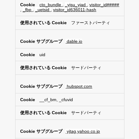
cto_bundle
,
_yjsu_yjad
,
visitor_id#####
i
,
_fbp
,
_uetsid
,
visitor_id636011-hash
e
ファーストパーティ
dable.io
uid
サードパーティ
hubspot.com
__cf_bm, _cfuvid
サードパーティ
yjtag.yahoo.co.jp