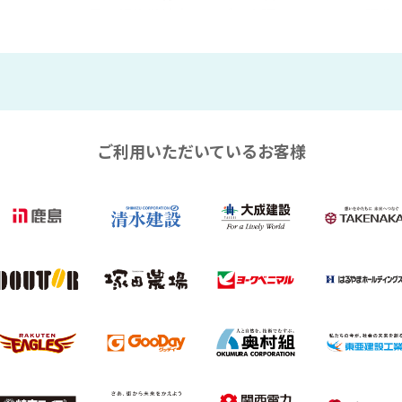
昇、契約継続率アップを実現
隔化
臨場に
サービス
本部と現場の連携に
建設
遠隔臨店に
業務改善に
現場
名以上
技術伝承・育成に
防犯対策に
防犯
101〜300名
Safie One
その他
Safi
ご利用いただいているお客様