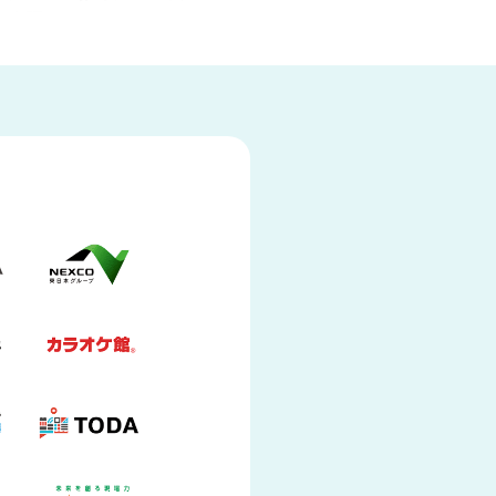
を実現
本部と現場の連携に
遠隔臨場に
の見える化に
業務改善に
対策に
安全対策に
1,001名以上
e Pocket シリーズ
Safie GO