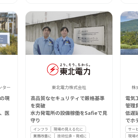
ンター
東北電力株式会社
株
の現
高品質なセキュリティで厳格基準
電気
を突破
管理
、医
水力発電所の設備稼働をSafieで見
低遅
守り
でホ
インフラ
現場の見える化に
サー
業務改善に
技術伝承・育成に
現場