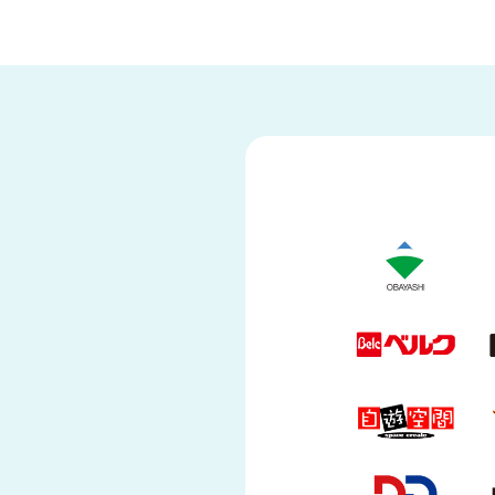
性向上に寄与
建設
本部と現場の連携に
遠隔
現場の見える化に
業務改善に
防犯対策に
安全対策に
1,001
Safie One
Safie Pocket シリーズ
Safie GO