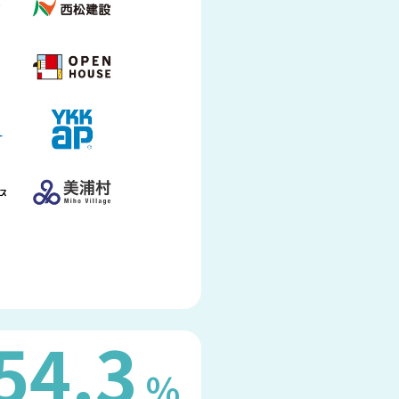
54.3
%