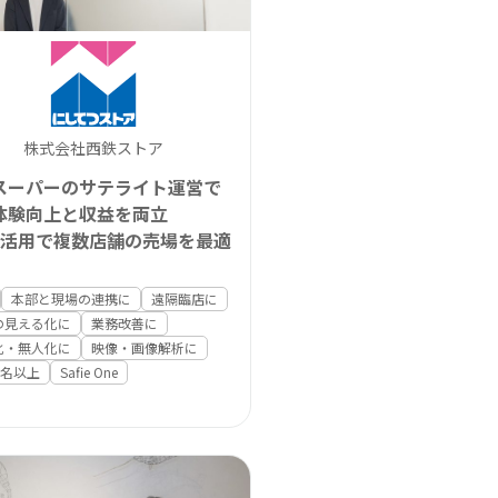
株式会社西鉄ストア
スーパーのサテライト運営で
体験向上と収益を両立
fie活用で複数店舗の売場を最適
本部と現場の連携に
遠隔臨店に
の見える化に
業務改善に
化・無人化に
映像・画像解析に
01名以上
Safie One