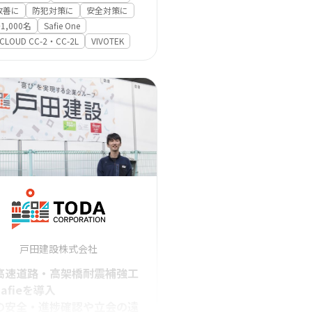
改善に
防犯対策に
安全対策に
1,000名
Safie One
 CLOUD CC-2・CC-2L
VIVOTEK
戸田建設株式会社
高速道路・高架橋耐震補強工
afieを導入
の安全・進捗確認や立会の遠