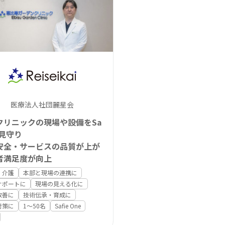
医療法人社団麗星会
クリニックの現場や設備をSa
で見守り
安全・サービスの品質が上が
者満足度が向上
・介護
本部と現場の連携に
サポートに
現場の見える化に
改善に
技術伝承・育成に
対策に
1〜50名
Safie One