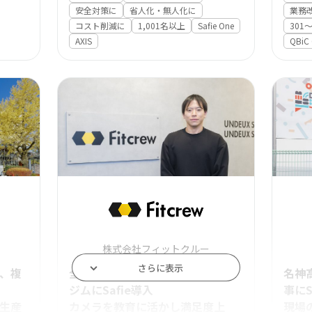
安全対策に
省人化・無人化に
業務
コスト削減に
1,001名以上
Safie One
301〜
AXIS
QBiC
株式会社フィットクルー
さらに表示
、複
全国約50店の女性専用パーソナル
名神
ジムにSafie導入
事にS
生産
カメラを教育に活かし満足度上
現場