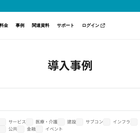
料金
事例
関連資料
サポート
ログイン
Safieのセキュリティ
Safie One
こんな課題も解決（業種別・目的別）
ノウハウ・トレンド
サポートセンター（ヘルプ）
導入事例
よくあるご質問
Safie GOシリーズ
Safie Manager
AI-App ナンバープレート認識
Safie Trail Station
サービス
医療・介護
建設
サブコン
インフラ
公共
金融
イベント
Safie AI Studio