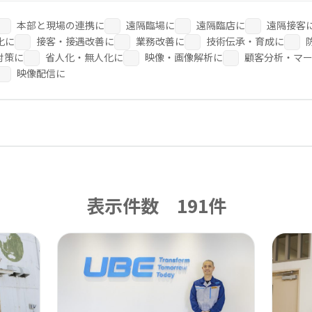
Safie Developers
本部と現場の連携に
遠隔臨場に
遠隔臨店に
遠隔接客
化に
接客・接遇改善に
業務改善に
技術伝承・育成に
対策に
省人化・無人化に
映像・画像解析に
顧客分析・マ
映像配信に
表示件数 191件