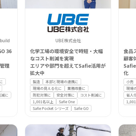
uild
UBE株式会社
O 36
化学工場の環境安全で時短・大幅
食品
なコスト削減を実現
顧客
管理
エリアや部門を超えてSafie活用が
Sa
拡大中
化
に
製造
本部と現場の連携に
小売
現場の見える化に
業務改善に
現場
削減に
防犯対策に
安全対策に
コスト削減に
省人
1,001名以上
Safie One
1,0
Safie Pocket シリーズ
Safie GO