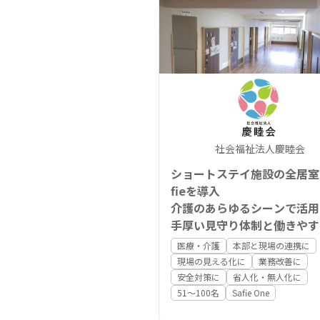
社会福祉法人慶睦会
ショートステイ施設の全居室
fieを導入
介護のあらゆるシーンで活用
手厚い見守り体制と働きやす
両立
医療・介護
本部と現場の連携に
現場の見える化に
業務改善に
安全対策に
省人化・無人化に
51〜100名
Safie One