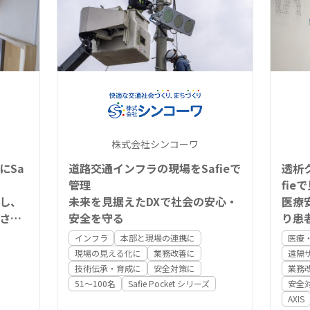
株式会社シンコーワ
にSa
道路交通インフラの現場をSafieで
透析
管理
fie
し、
未来を見据えたDXで社会の安心・
医療
さを
安全を守る
り患
インフラ
本部と現場の連携に
医療
現場の見える化に
業務改善に
遠隔
技術伝承・育成に
安全対策に
業務
51〜100名
Safie Pocket シリーズ
安全
AXIS