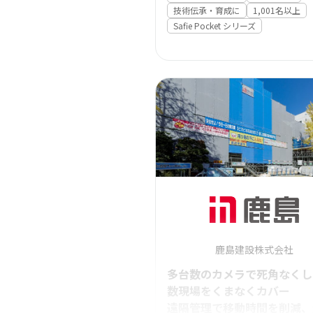
技術伝承・育成に
1,001名以上
Safie Pocket シリーズ
鹿島建設株式会社
多台数のカメラで死角なくし
数現場をくまなくカバー
遠隔管理で移動時間を削減、