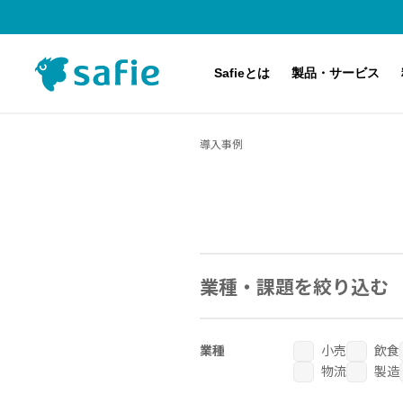
Safieとは
製品・サービス
導入事例
Safieのクラウド録画サービスとは
主な対応機種（カメラ）
料金プラン
導入事例
サービス・製品紹介
アップデート・メンテナンス・障害情報
導入するまでの流れ
Safie Pocketシリーズ
Safie Viewer デモ体験
アプリケーション・オプション機能
業種・課題を絞り込む
AI-App 人数カウント
Safie Security Alert
業種
小売
飲食
物流
製造
Safie Entrance