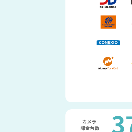
3
カメラ
課金台数