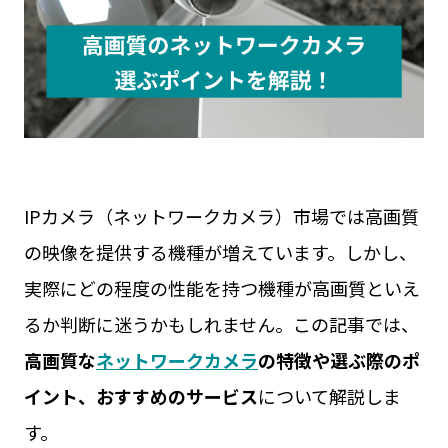
見守りカメラ
ウェアラブルカメラ
屋外カメラ
お役立ち資料
現場カメラ
遠隔臨場
Safie GOシリーズ
展示会
Safie Entrance2
セミナー
お問い合わせ
Safie Pocketシリーズ
リアルなセーフィー活用事例
キャンペーン
サービスサイト
IPカメラ（ネットワークカメラ）市場では高画質
の映像を提供する機種が増えています。しかし、
実際にどの程度の性能を持つ機種が高画質といえ
るか判断に迷うかもしれません。この記事では、
高画質な
ネットワークカメラ
の特徴や選ぶ際のポ
イント、おすすめのサービス
について解説しま
す。