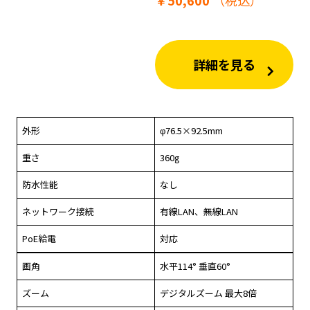
￥50,600
（税込）
詳細を見る
外形
φ76.5×92.5mm
重さ
360g
防水性能
なし
ネットワーク接続
有線LAN、無線LAN
PoE給電
対応
画角
水平114° 垂直60°
ズーム
デジタルズーム 最大8倍