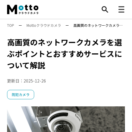
TOP
ー
Mottoクラウドカメラ
ー
高画質のネットワークカメラを
すべて
選ぶポイントとおすすめサービスについて解説
高画質のネットワークカメラを選
防犯カメラ
ぶポイントとおすすめサービスに
業務効率化
ついて解説
安全対策
行動検知AI（SF）
Safie Entrance
物流効率化法
更新日：
2025-12-26
ナンバープレート認識
遠隔施工管理
映像×AI
AI活用
BONX
水中ポンプ死活監視App
安全管理
防犯カメラ
万引き対策
防犯カメラ
機能・性能
遠隔〇〇
設置・工事
施工管理
点呼
8掛け社会
特集
顧客分析
人手不足対策
Safieの機能
Safie One
店舗運営
DX
AIカメラ