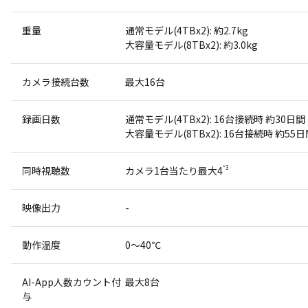
重量
通常モデル(4TBx2): 約2.7kg
大容量モデル(8TBx2): 約3.0kg
カメラ接続台数
最大16台
録画日数
通常モデル(4TBx2): 16台接続時 約30日間
大容量モデル(8TBx2): 16台接続時 約55日
同時視聴数
カメラ1台当たり最大4
*3
映像出力
-
動作温度
0～40℃
AI-App人数カウント付
最大8台
与