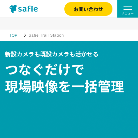
お問い合わせ
メニュー
特長
TOP
Safie Trail Station
ご利用の流れ
新設カメラも既設カメラも活かせる
製品仕様
つなぐだけで
現場映像を一括管理