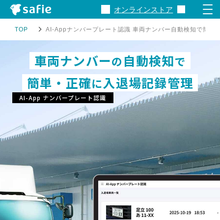
オンラインストア
TOP
AI-Appナンバープレート認識 車両ナンバー自動検知で簡単
Safieとは
車両ナンバー
自動検知
の
で
製品・サービス
簡単・正確
入退場記録管理
に
AI-App ナンバープレート認識
料金
事例
関連資料
サポート