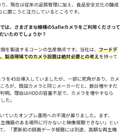
おり、現在は従来の品質管理に加え、食品安全文化の醸成
らに磨こうと注力しているところです。
では、さまざまな機種のSafieカメラをご利用くださって
ただいたのでしょうか？
億個を製造するコーンの生産拠点です。当社は、
フードデ
、製造現場でのカメラ設置は絶対必要との考え
を持って
ラを45台導入していましたが、一部に死角があり、カメ
ころが、既設カメラと同じメーカーだと、数台増やすだ
判明。理由はHDDの容量不足で、カメラを増やすなら
でした。
いていたオンプレ運用への不満が募りました。まず、
再生機器のある場所に行かないと映像視聴できない」とい
て、「更新前の録画データ視聴には別途、高額な再生機