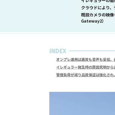
イレギュラーの過
クラウドにより、
既設カメラの映像も
Gateway2）
INDEX
オンプレ運用は画質も音声も妥協、
イレギュラー発生時の原因究明から遠
管理負荷が減り品質保証は強化され、