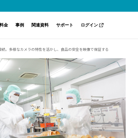
料金
事例
関連資料
サポート
ログイン
ドへ接続。多様なカメラの特性を活かし、食品の安全を映像で保証する
Safieのセキュリティ
Safie One
こんな課題も解決（業種別・目的別）
ノウハウ・トレンド
サポートセンター（ヘルプ）
よくあるご質問
Safie GOシリーズ
Safie Manager
AI-App ナンバープレート認識
Safie Trail Station
Safie AI Studio