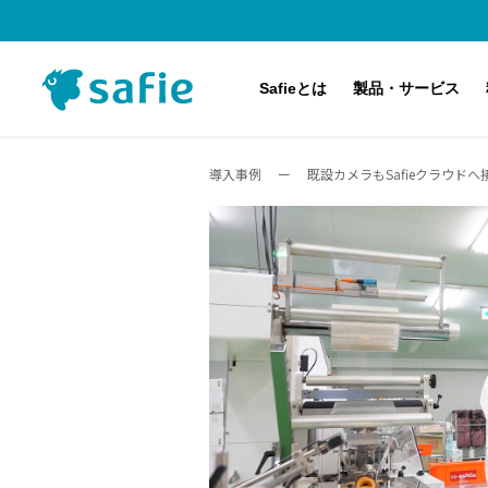
Safieとは
製品・サービス
導入事例
ー
既設カメラもSafieクラウ
Safieのクラウド録画サービスとは
主な対応機種（カメラ）
料金プラン
導入事例
サービス・製品紹介
アップデート・メンテナンス・障害情報
導入するまでの流れ
Safie Pocketシリーズ
Safie Viewer デモ体験
アプリケーション・オプション機能
AI-App 人数カウント
Safie Security Alert
Safie Entrance