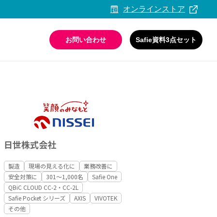
オンラインストア
お問い合わせ
Safie資料3点セット
活用ガイド・事例集
情報セキュリティへの取り組み
日世株式会社
製造
現場の見える化に
業務改善に
安全対策に
301〜1,000名
Safie One
QBiC CLOUD CC-2・CC-2L
Safie Pocket シリーズ
AXIS
VIVOTEK
その他