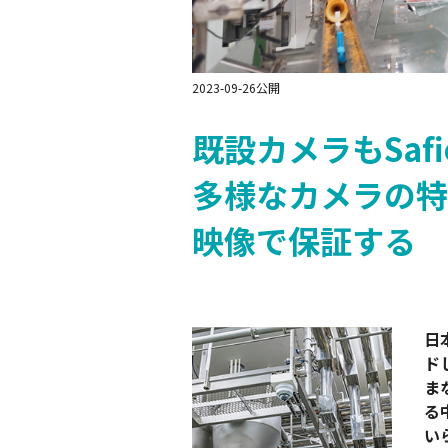
Safie Survey
2023-09-26公開
既設カメラもSaf
多様なカメラの特
映像で保証する
日
ド
ま
る
い