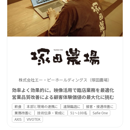
株式会社エー・ピーホールディングス（塚田農場）
効率よく効果的に。映像活用で臨店業務を最適化
営業品質改善による顧客体験価値の最大化に挑む
飲食
本部と現場の連携に
遠隔臨店に
接客・接遇改善に
業務改善に
技術伝承・育成に
51〜100名
Safie One
AXIS
VIVOTEK