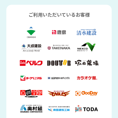
製造
現場の見える化に
業務改善に
安全対策に
ご利用いただいているお客様
301〜1,000名
Safie One
QBiC CLOUD CC-2・CC-2L
Safie Pocket シリーズ
AXIS
VIVOTEK
その他