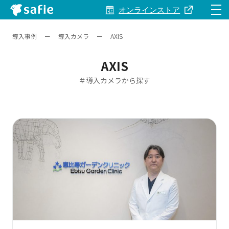
オンラインストア
導入事例
ー
導入カメラ
ー
AXIS
Safieとは
AXIS
製品・サービス
＃導入カメラから探す
料金
事例
関連資料
サポート