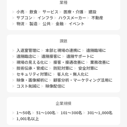
業種
小売
飲食
サービス
医療・介護
建設
サブコン
インフラ
ハウスメーカー
不動産
物流
製造
公共
金融
イベント
課題
入退室管理に
本部と現場の連携に
遠隔臨場に
遠隔臨店に
遠隔接客に
遠隔サポートに
現場の見える化に
接客・接遇改善に
業務改善に
技術伝承・育成に
防犯対策に
安全対策に
セキュリティ対策に
省人化・無人化に
映像・画像解析に
顧客分析・マーケティング活用に
コスト削減に
映像配信に
企業規模
1〜50名
51〜100名
101〜300名
301〜1,000名
1,001名以上