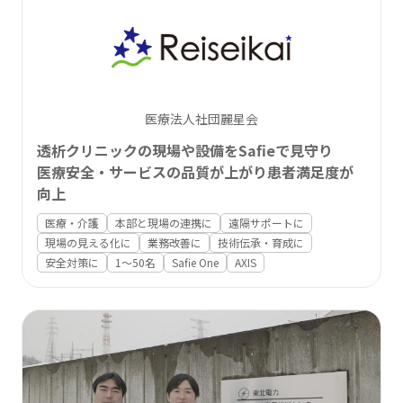
ログイン
お問い合わせ
Safie資料3点セット
医療法人社団麗星会
透析クリニックの現場や設備をSafieで見守り
医療安全・サービスの品質が上がり患者満足度が
向上
医療・介護
本部と現場の連携に
遠隔サポートに
現場の見える化に
業務改善に
技術伝承・育成に
安全対策に
1〜50名
Safie One
AXIS