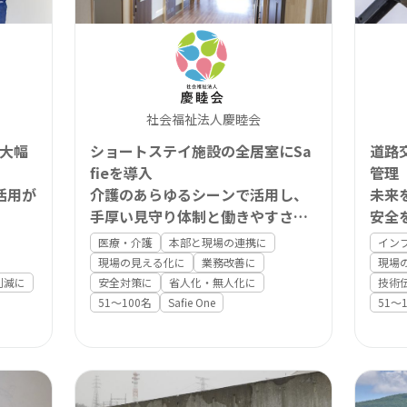
Safie Developers
社会福祉法人慶睦会
大幅
ショートステイ施設の全居室にSa
道路
fieを導入
管理
活用が
介護のあらゆるシーンで活用し、
未来
手厚い見守り体制と働きやすさを
安全
両立
医療・介護
本部と現場の連携に
イン
現場の見える化に
業務改善に
現場
削減に
安全対策に
省人化・無人化に
技術
51〜100名
Safie One
51〜