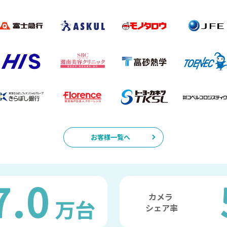
お客様一覧へ
7.0
カメラ
万台
シェア率