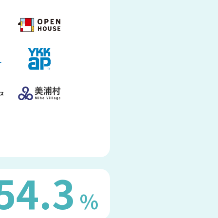
54.3
%