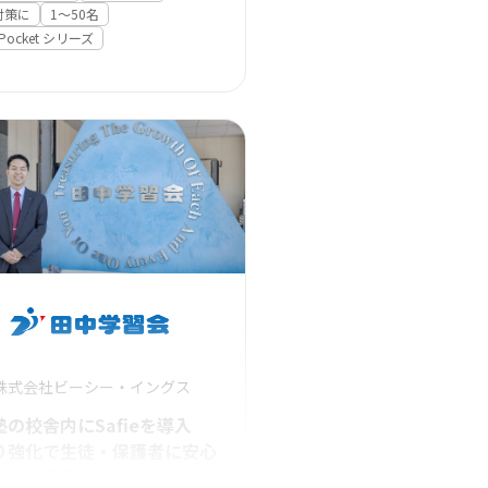
対策に
1〜50名
e Pocket シリーズ
株式会社ビーシー・イングス
の校舎内にSafieを導入
り強化で生徒・保護者に安心
な教育環境を提供