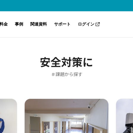
料金
事例
関連資料
サポート
ログイン
Safieのセキュリティ
Safie One
こんな課題も解決（業種別・目的別）
ノウハウ・トレンド
サポートセンター（ヘルプ）
安全対策に
よくあるご質問
Safie GOシリーズ
＃課題から探す
Safie Manager
AI-App ナンバープレート認識
Safie Trail Station
Safie AI Studio