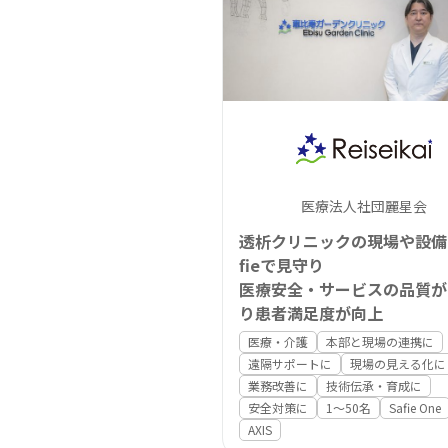
医療法人社団麗星会
透析クリニックの現場や設備
fieで見守り
医療安全・サービスの品質が
り患者満足度が向上
医療・介護
本部と現場の連携に
遠隔サポートに
現場の見える化に
業務改善に
技術伝承・育成に
安全対策に
1〜50名
Safie One
AXIS