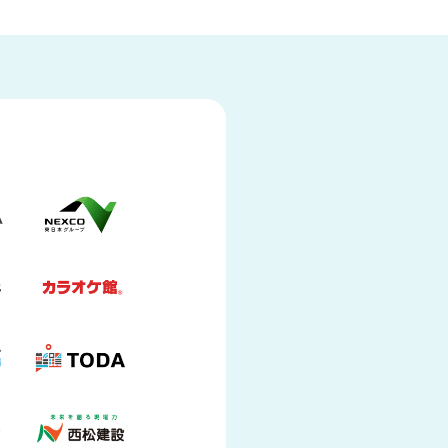
Trail Station
サービス
の見える化に
接客・接遇改善に
対策に
安全対策に
101〜300名