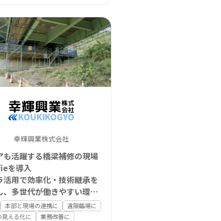
幸輝興業株式会社
アも活躍する橋梁補修の現場
fieを導入
ラ活用で効率化・技術継承を
し、多世代が働きやすい環境
現
本部と現場の連携に
遠隔臨場に
の見える化に
業務改善に