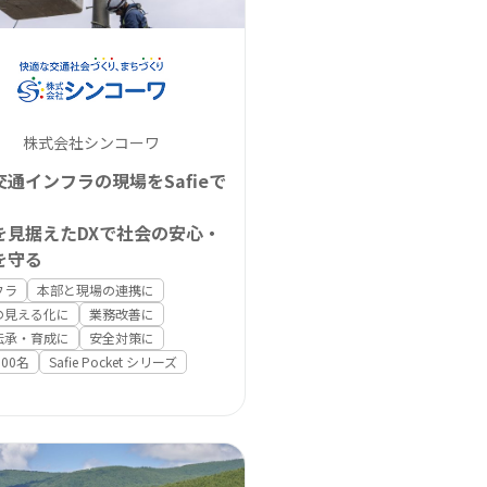
株式会社シンコーワ
交通インフラの現場をSafieで
を見据えたDXで社会の安心・
を守る
フラ
本部と現場の連携に
の見える化に
業務改善に
伝承・育成に
安全対策に
100名
Safie Pocket シリーズ