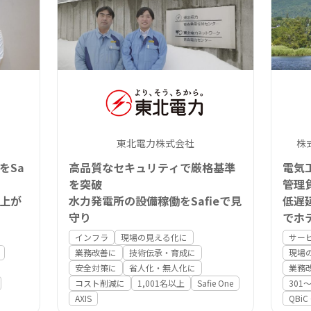
東北電力株式会社
株
をSa
高品質なセキュリティで厳格基準
電気
を突破
管理
上が
水力発電所の設備稼働をSafieで見
低遅
守り
でホ
インフラ
現場の見える化に
サー
業務改善に
技術伝承・育成に
現場
安全対策に
省人化・無人化に
業務
コスト削減に
1,001名以上
Safie One
301〜
AXIS
QBiC