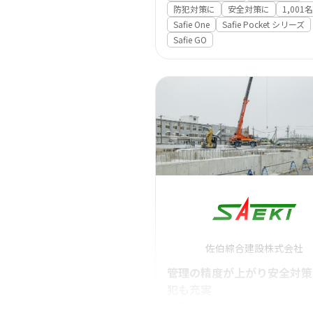
防犯対策に
安全対策に
1,001
Safie One
Safie Pocket シリーズ
Safie GO
佐伯綜合建設株式会社
管理の精度が上がり安全対策
犯も充実
全現場にSafieを導入し、人