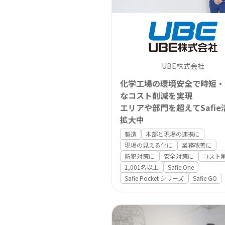
Safie Survey
UBE株式会社
化学工場の環境安全で時短・
なコスト削減を実現
エリアや部門を超えてSafie
拡大中
製造
本部と現場の連携に
現場の見える化に
業務改善に
防犯対策に
安全対策に
コスト
1,001名以上
Safie One
Safie Pocket シリーズ
Safie GO