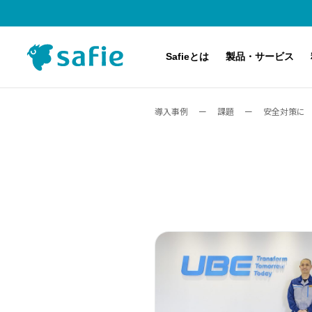
Safieとは
製品・サービス
導入事例
ー
課題
ー
安全対策に
Safieのクラウド録画サービスとは
主な対応機種（カメラ）
料金プラン
導入事例
サービス・製品紹介
アップデート・メンテナンス・障害情報
導入するまでの流れ
Safie Pocketシリーズ
Safie Viewer デモ体験
アプリケーション・オプション機能
AI-App 人数カウント
Safie Security Alert
Safie Entrance