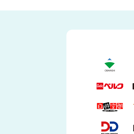
の課題に挑む
建設
本部と現場の連携に
遠隔
業務改善に
技術伝承・育成に
防犯対策に
安全対策に
101〜3
Safie Pocket シリーズ
Safie GO