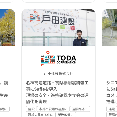
戸田建設株式会社
、複
名神高速道路・高架橋耐震補強工
シニ
事にSafieを導入
にSa
生産
現場の安全・進捗確認や立会の遠
カメ
隔化を実現
推進
を実
臨場に
建設
本部と現場の連携に
遠隔臨場に
建設
現場の見える化に
業務改善に
現場