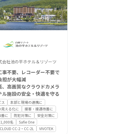
式会社池の平ホテル＆リゾーツ
工事不要、レコーダー不要で
負担が大幅減
延、高画質なクラウドカメラ
テル施設の安全・快適を守る
ビス
本部と現場の連携に
の見える化に
接客・接遇改善に
改善に
防犯対策に
安全対策に
1,000名
Safie One
 CLOUD CC-2・CC-2L
VIVOTEK