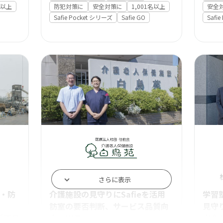
名以上
防犯対策に
安全対策に
1,001名以上
安全
Safie Pocket シリーズ
Safie GO
Safi
医療法人社団佳樹会
さらに表示
・防
介護施設の見守りにSafieを活用
学習塾
訪室の要否判断、サービス品質向
見守
手不足
上に寄与
安全