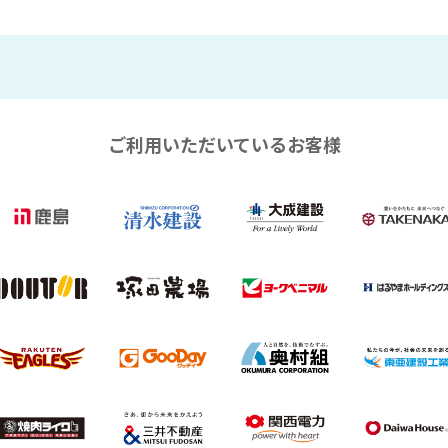
医療・介護
現場の見える化に
Safie 
接客・接遇改善に
業務改善に
現場
臨場に
安全対策に
51〜100名
Safie One
防犯
00名
ご利用いただいているお客様