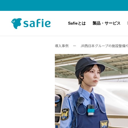
Safieとは
製品・サービス
導入事例
ー
JR西日本グループの施設警備や
Safieのクラウド録画サービスとは
主な対応機種（カメラ）
料金プラン
導入事例
サービス・製品紹介
アップデート・メンテナンス・障害情報
導入するまでの流れ
Safie Pocketシリーズ
Safie Viewer デモ体験
アプリケーション・オプション機能
AI-App 人数カウント
Safie Security Alert
Safie Entrance