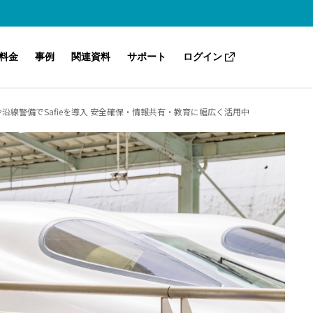
料金
事例
関連資料
サポート
ログイン
沿線警備でSafieを導入 安全確保・情報共有・教育に幅広く活用中
Safieのセキュリティ
Safie One
こんな課題も解決（業種別・目的別）
ノウハウ・トレンド
サポートセンター（ヘルプ）
よくあるご質問
Safie GOシリーズ
Safie Manager
AI-App ナンバープレート認識
Safie Trail Station
Safie AI Studio