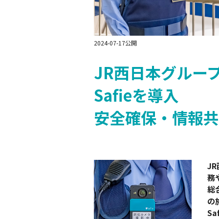
Safie Survey
2024-07-17公開
JR西日本グルー
Safieを導入
安全確保・情報共
J
務
総
の
S