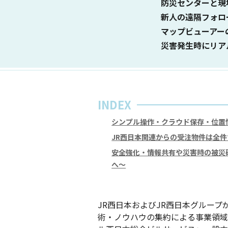
防災センターと現
新人の遠隔フォロ
マップビューアー
災害発生時にリア
INDEX
シンプル操作・クラウド保存・位置
JR西日本関連からの受注物件は全件
安全強化・情報共有や災害時の被災
へ〜
JR西日本およびJR西日本グルー
術・ノウハウの集約による事業領域