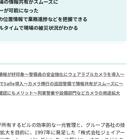
場の情報共有がスムーズに
ーが可能になった
の位置情報で業務進捗などを把握できる
ルタイムで現場の被災状況がわかる
情報が好印象〜警備員の安全強化にウェアラブルカメラを導入〜
でSafie導入〜カメラ携行の巡回警備で情報共有がスムーズに〜
確認にもメリット〜列車警乗や設備部門などカメラの用途拡大
プが所有するビルの効率的な一元管理と、グループ各社の技
拡大を目的に、1997年に発足した「株式会社ジェイアー