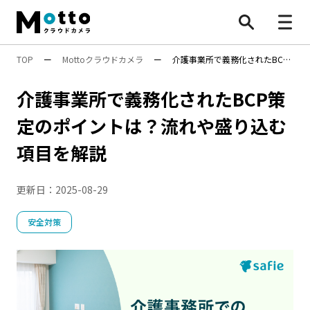
TOP
ー
Mottoクラウドカメラ
ー
介護事業所で義務化されたBCP
すべて
策定のポイントは？流れや盛り込む項目を解説
介護事業所で義務化されたBCP策
防犯カメラ
定のポイントは？流れや盛り込む
業務効率化
項目を解説
安全対策
行動検知AI（SF）
Safie Entrance
物流効率化法
更新日：
2025-08-29
ナンバープレート認識
遠隔施工管理
映像×AI
AI活用
BONX
水中ポンプ死活監視App
安全管理
安全対策
万引き対策
防犯カメラ
機能・性能
遠隔〇〇
設置・工事
施工管理
点呼
8掛け社会
特集
顧客分析
人手不足対策
Safieの機能
Safie One
店舗運営
DX
AIカメラ