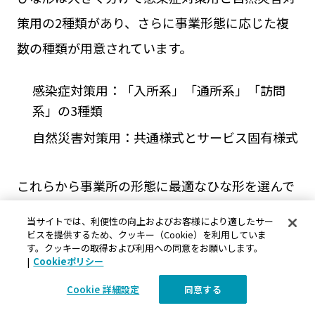
策用の2種類があり、さらに事業形態に応じた複
数の種類が用意されています。
感染症対策用：「入所系」「通所系」「訪問
系」の3種類
自然災害対策用：共通様式とサービス固有様式
これらから事業所の形態に最適なひな形を選んで
活用しましょう。また、先に紹介したように
厚生
当サイトでは、利便性の向上およびお客様により適したサー
労働省のウェブサイト
では策定方法を解説する動
ビスを提供するため、クッキー（Cookie）を利用していま
す。クッキーの取得および利用への同意をお願いします。
画や、作成したBCPを活用するための机上訓練の
|
Cookieポリシー
動画も公開されていますので、ぜひ参考にしてみ
Cookie 詳細設定
同意する
てください。