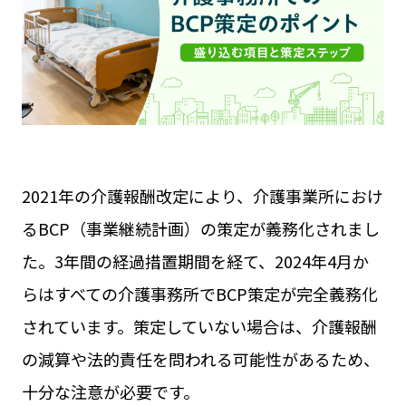
見守りカメラ
ウェアラブルカメラ
屋外カメラ
お役立ち資料
現場カメラ
遠隔臨場
Safie GOシリーズ
展示会
Safie Entrance2
セミナー
お問い合わせ
Safie Pocketシリーズ
リアルなセーフィー活用事例
キャンペーン
サービスサイト
2021年の介護報酬改定により、介護事業所におけ
るBCP（事業継続計画）の策定が義務化されまし
た。3年間の経過措置期間を経て、2024年4月か
らはすべての介護事務所でBCP策定が完全義務化
されています。策定していない場合は、介護報酬
の減算や法的責任を問われる可能性があるため、
十分な注意が必要です。