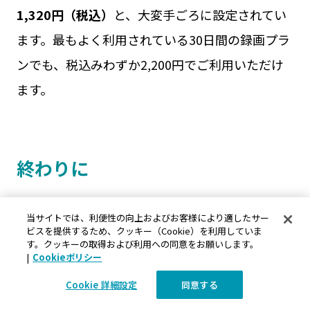
1,320円（税込）
と、大変手ごろに設定されてい
ます。最もよく利用されている30日間の録画プラ
ンでも、税込みわずか2,200円でご利用いただけ
ます。
終わりに
サービス業をはじめとする幅広いビジネスにおい
当サイトでは、利便性の向上およびお客様により適したサー
ビスを提供するため、クッキー（Cookie）を利用していま
て、接客接遇の質の向上の取り組みは不可欠と言
す。クッキーの取得および利用への同意をお願いします。
|
Cookieポリシー
えます。接客や接遇の改善は、顧客満足度の向上
Cookie 詳細設定
同意する
による
リピーターや新規顧客の獲得、企業イメー