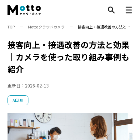
TOP
ー
Mottoクラウドカメラ
ー
接客向上・接遇改善の方法と効
すべて
果｜カメラを使った取り組み事例も紹介
接客向上・接遇改善の方法と効果
防犯カメラ
｜カメラを使った取り組み事例も
業務効率化
紹介
安全対策
行動検知AI（SF）
Safie Entrance
物流効率化法
更新日：
2026-02-13
ナンバープレート認識
遠隔施工管理
映像×AI
AI活用
BONX
水中ポンプ死活監視App
安全管理
AI活用
万引き対策
防犯カメラ
機能・性能
遠隔〇〇
設置・工事
施工管理
点呼
8掛け社会
特集
顧客分析
人手不足対策
Safieの機能
Safie One
店舗運営
DX
AIカメラ