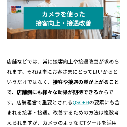
見守りカメラ
ウェアラブルカメラ
屋外カメラ
お役立ち資料
現場カメラ
遠隔臨場
Safie GOシリーズ
展示会
Safie Entrance2
セミナー
お問い合わせ
Safie Pocketシリーズ
リアルなセーフィー活用事例
キャンペーン
サービスサイト
店舗などでは、常に接客向上や接遇改善が求めら
れます。それは単にお客さまにとって良いからと
いうだけではなく、
接客や接遇の質が上がること
で、店舗側にも様々な効果が期待できる
からで
す。店舗運営で重要とされる
QSC+H
の要素にも含
まれる接客・接遇。改善するための方法は複数考
えられますが、カメラのようなICTツールを活用