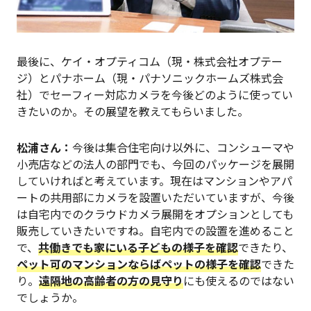
最後に、ケイ・オプティコム（現・株式会社オプテー
ジ）とパナホーム（現・パナソニックホームズ株式会
社）でセーフィー対応カメラを今後どのように使ってい
きたいのか。その展望を教えてもらいました。
松浦
さん：
今後は集合住宅向け以外に、コンシューマや
小売店などの法人の部門でも、今回のパッケージを展開
していければと考えています。現在はマンションやアパ
ートの共用部にカメラを設置いただいていますが、今後
は自宅内でのクラウドカメラ展開をオプションとしても
販売していきたいですね。自宅内での設置を進めること
で、
共働きでも家にいる子どもの様子を確認
できたり、
ペット可のマンションならばペットの様子を確認
できた
り。
遠隔地の高齢者の方の見守り
にも使えるのではない
でしょうか。