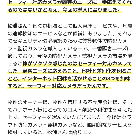
セーフィー対応カメラが顧客のニーズに一番応えてくれ
るのではないかと考え、今回の導入に至りました。
松浦
さん：
他の選択肢として個人倉庫サービスや、地震
の速報検知のサービスなどが候補にありました。それま
でセキュリティ環境構築のために賃貸物件で防犯カメ
ラ・監視カメラを導入している中で、一番顧客ニーズに
適しており、今後の防犯カメラ・監視カメラの市場を覆
せると
体がゾクゾク感じたのはセーフィー対応カメラで
した。顧客ニーズに応えること、他社と差別化を図るこ
とと、インターネット回線を活かせることの3つを加味
すると、セーフィー対応カメラだったんです。
物件のオーナー様、物件を管理する不動産会社様、そし
てパナホーム様にとってのコスト削減や利便性を考えた
上で、セーフィーを選んでいただきました。今後はクラ
ウド防犯カメラ・監視カメラなど、画期的なサービスを
検討していると、松浦さんは語ります。