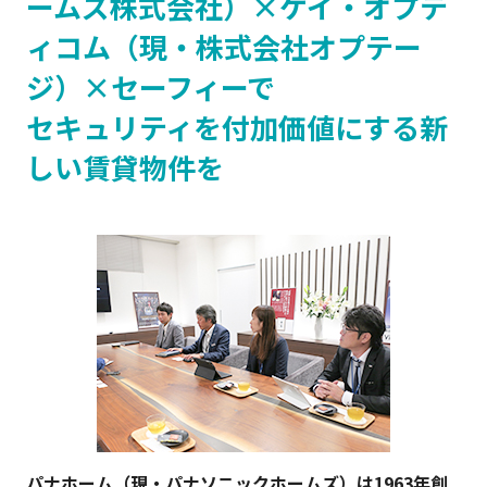
ームズ株式会社）×ケイ・オプテ
ィコム（現・株式会社オプテー
ログイン
ジ）×セーフィーで
セキュリティを付加価値にする新
お問い合わせ
Safie資料3点セット
しい賃貸物件を
パナホーム（現・パナソニックホームズ）は1963年創