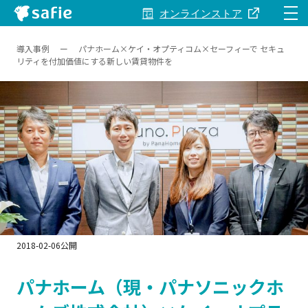
オンラインストア
導入事例
ー
パナホーム×ケイ・オプティコム×セーフィーで セキュ
Safieとは
リティを付加価値にする新しい賃貸物件を
製品・サービス
料金
事例
関連資料
2018-02-06公開
パナホーム（現・パナソニックホ
サポート