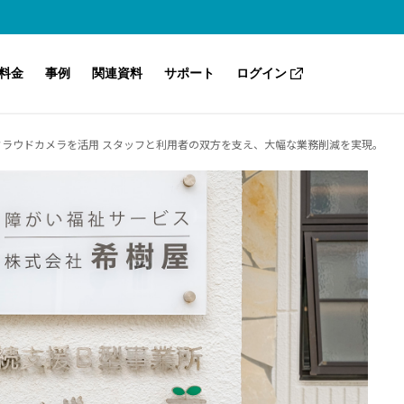
料金
事例
関連資料
サポート
ログイン
ラウドカメラを活用 スタッフと利用者の双方を支え、大幅な業務削減を実現。
Safieのセキュリティ
Safie One
こんな課題も解決（業種別・目的別）
ノウハウ・トレンド
サポートセンター（ヘルプ）
よくあるご質問
Safie GOシリーズ
Safie Manager
AI-App ナンバープレート認識
Safie Trail Station
Safie AI Studio