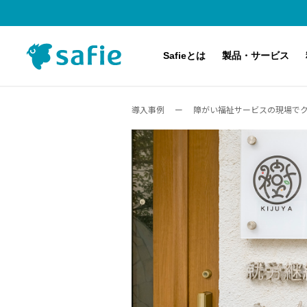
Safieとは
製品・サービス
導入事例
ー
障がい福祉サービスの現場でク
Safieのクラウド録画サービスとは
主な対応機種（カメラ）
料金プラン
導入事例
サービス・製品紹介
アップデート・メンテナンス・障害情報
導入するまでの流れ
Safie Pocketシリーズ
Safie Viewer デモ体験
アプリケーション・オプション機能
AI-App 人数カウント
Safie Security Alert
Safie Entrance