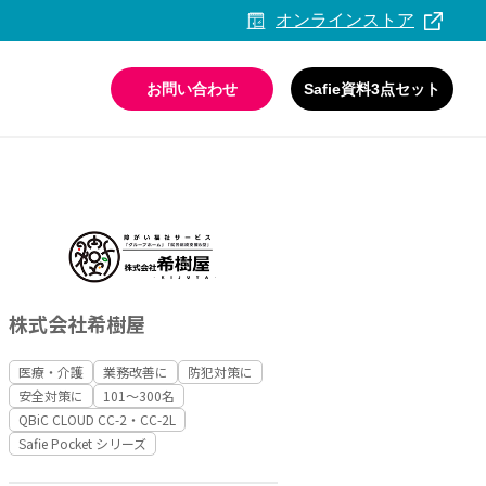
オンラインストア
お問い合わせ
Safie資料3点セット
活用ガイド・事例集
情報セキュリティへの取り組み
株式会社希樹屋
医療・介護
業務改善に
防犯対策に
安全対策に
101〜300名
QBiC CLOUD CC-2・CC-2L
Safie Pocket シリーズ