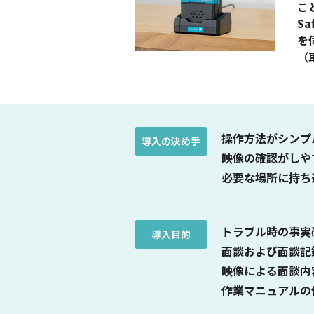
こ
S
を
（
操作方法がシンプ
導入の決め手
映像の確認がしや
必要な場所に持ち
トラブル時の事実
導入目的
面談および面談記
映像による面談内
作業マニュアルの