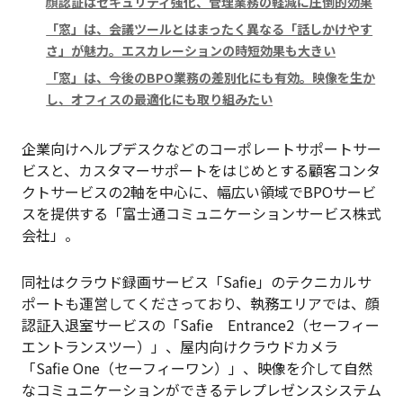
顔認証はセキュリティ強化、管理業務の軽減に圧倒的効果
「窓」は、会議ツールとはまったく異なる「話しかけやす
さ」が魅力。エスカレーションの時短効果も大きい
「窓」は、今後のBPO業務の差別化にも有効。映像を生か
し、オフィスの最適化にも取り組みたい
企業向けヘルプデスクなどのコーポレートサポートサー
ビスと、カスタマーサポートをはじめとする顧客コンタ
クトサービスの2軸を中心に、幅広い領域でBPOサービ
スを提供する「富士通コミュニケーションサービス株式
会社」。
同社はクラウド録画サービス「Safie」のテクニカルサ
ポートも運営してくださっており、執務エリアでは、顔
認証入退室サービスの「Safie Entrance2（セーフィー
エントランスツー）」、屋内向けクラウドカメラ
「Safie One（セーフィーワン）」、映像を介して自然
なコミュニケーションができるテレプレゼンスシステム