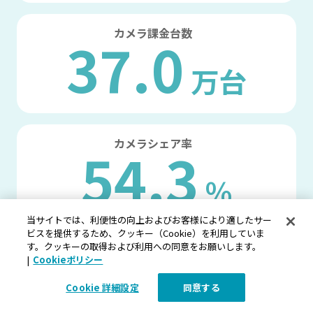
カメラ
課金台数
37.0
万台
カメラ
シェア率
54.3
%
当サイトでは、利便性の向上およびお客様により適したサー
ビスを提供するため、クッキー（Cookie）を利用していま
※テクノ・システム・リサーチ社調べ「ネットワークカメラのクラウド録
画サービス市場調査（2025）」より、エンジン別カメラ登録台数ベースの
す。クッキーの取得および利用への同意をお願いします。
シェア（54.3％）
|
Cookieポリシー
Cookie 詳細設定
同意する