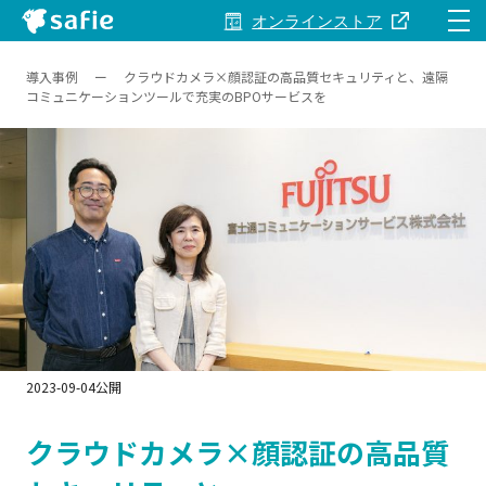
オンラインストア
導入事例
ー
クラウドカメラ×顔認証の高品質セキュリティと、遠隔
Safieとは
コミュニケーションツールで充実のBPOサービスを
製品・サービス
料金
事例
関連資料
2023-09-04公開
クラウドカメラ×顔認証の高品質
サポート