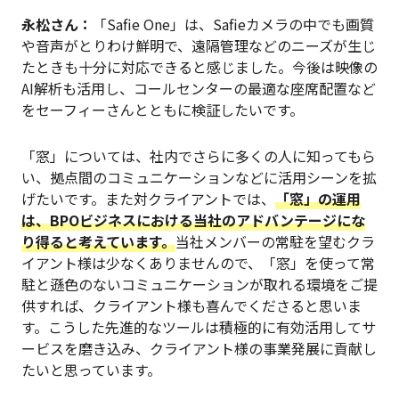
永松さん：
「Safie One」は、Safieカメラの中でも画質
や音声がとりわけ鮮明で、遠隔管理などのニーズが生じ
たときも十分に対応できると感じました。今後は映像の
AI解析も活用し、コールセンターの最適な座席配置など
をセーフィーさんとともに検証したいです。
「窓」については、社内でさらに多くの人に知ってもら
い、拠点間のコミュニケーションなどに活用シーンを拡
げたいです。また対クライアントでは、
「窓」の運用
は、BPOビジネスにおける当社のアドバンテージにな
り得ると考えています。
当社メンバーの常駐を望むクラ
イアント様は少なくありませんので、「窓」を使って常
駐と遜色のないコミュニケーションが取れる環境をご提
供すれば、クライアント様も喜んでくださると思いま
す。こうした先進的なツールは積極的に有効活用してサ
ービスを磨き込み、クライアント様の事業発展に貢献し
たいと思っています。