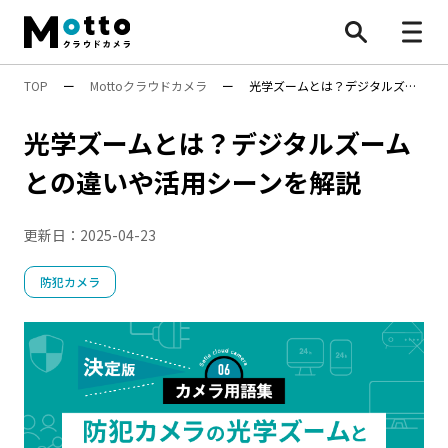
TOP
ー
Mottoクラウドカメラ
ー
光学ズームとは？デジタルズー
すべて
ムとの違いや活用シーンを解説
光学ズームとは？デジタルズーム
防犯カメラ
との違いや活用シーンを解説
業務効率化
更新日：
2025-04-23
安全対策
行動検知AI（SF）
Safie Entrance
物流効率化法
防犯カメラ
ナンバープレート認識
遠隔施工管理
映像×AI
AI活用
BONX
水中ポンプ死活監視App
安全管理
万引き対策
防犯カメラ
機能・性能
遠隔〇〇
設置・工事
施工管理
点呼
8掛け社会
特集
顧客分析
人手不足対策
Safieの機能
Safie One
店舗運営
DX
AIカメラ