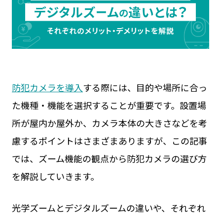
見守りカメラ
ウェアラブルカメラ
屋外カメラ
お役立ち資料
現場カメラ
遠隔臨場
Safie GOシリーズ
展示会
Safie Entrance2
セミナー
お問い合わせ
Safie Pocketシリーズ
リアルなセーフィー活用事例
キャンペーン
防犯カメラを導入
する際には、目的や場所に合っ
サービスサイト
た機種・機能を選択することが重要です。設置場
所が屋内か屋外か、カメラ本体の大きさなどを考
慮するポイントはさまざまありますが、この記事
では、ズーム機能の観点から防犯カメラの選び方
を解説していきます。
光学ズームとデジタルズームの違いや、それぞれ