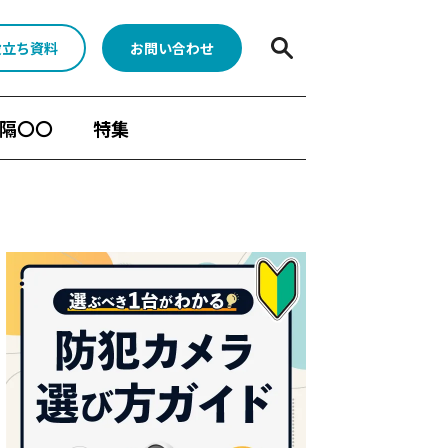
役立ち資料
お問い合わせ
隔〇〇
特集
BONX
水中ポンプ死活監視App
顧客分析
人手不足対策
Safieの機能
メラ
遠隔臨場
Safie GOシリーズ
ーン