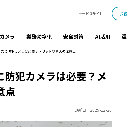
お
サービスサイト
カメラ
業務効率化
安全対策
AI活用
遠
ィスに防犯カメラは必要？メリットや導入の注意点
に防犯カメラは必要？メ
流効率化法
ナンバープレート認識
遠隔施工管理
映像×AI
意点
機能・性能
設置・工事
施工管理
点呼
8掛け社会
見守りカメラ
ウェアラブルカメラ
屋外カメラ
現場カ
Safie Pocketシリーズ
リアルなセーフィー活用事例
キャンペ
更新日：
2025-12-26