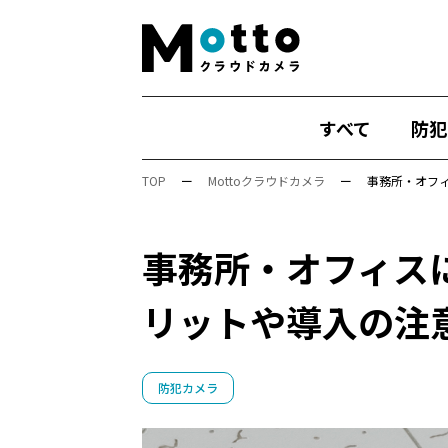
すべて
防犯
TOP
ー
Mottoクラウドカメラ
ー
事務所・オフ
事務所・オフィス
行動検知AI（SF）
Safie Entrance
物
リットや導入の注
安全管理
万引き対策
防犯カメラ
Safie One
店舗運営
DX
AIカメラ
展示会
Safie Entrance2
セミナー
防犯カメラ