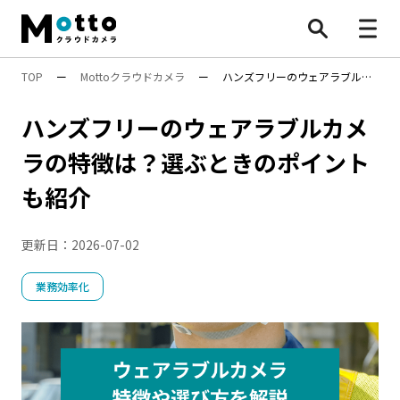
TOP
ー
Mottoクラウドカメラ
ー
ハンズフリーのウェアラブルカ
すべて
メラの特徴は？選ぶときのポイントも紹介
ハンズフリーのウェアラブルカメ
防犯カメラ
ラの特徴は？選ぶときのポイント
業務効率化
も紹介
安全対策
行動検知AI（SF）
Safie Entrance
物流効率化法
更新日：
2026-07-02
ナンバープレート認識
遠隔施工管理
映像×AI
AI活用
BONX
水中ポンプ死活監視App
安全管理
業務効率化
万引き対策
防犯カメラ
機能・性能
遠隔〇〇
設置・工事
施工管理
点呼
8掛け社会
特集
顧客分析
人手不足対策
Safieの機能
Safie One
店舗運営
DX
AIカメラ