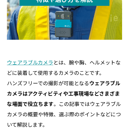
見守りカメラ
ウェアラブルカメラ
屋外カメラ
お役立ち資料
現場カメラ
遠隔臨場
Safie GOシリーズ
展示会
Safie Entrance2
セミナー
お問い合わせ
Safie Pocketシリーズ
リアルなセーフィー活用事例
キャンペーン
サービスサイト
ウェアラブルカメラ
とは、腕や胸、ヘルメットな
どに装着して使用するカメラのことです。
ハンズフリーでの撮影が可能となる
ウェアラブル
カメラはアクティビティや工事現場などさまざま
な場面で役立ちます
。この記事ではウェアラブル
カメラの概要や特徴、選ぶ際のポイントなどにつ
いて解説します。