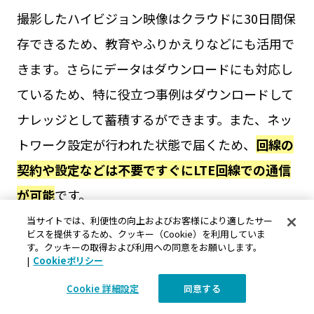
撮影したハイビジョン映像はクラウドに30日間保
存できるため、教育やふりかえりなどにも活用で
きます。さらにデータはダウンロードにも対応し
ているため、特に役立つ事例はダウンロードして
ナレッジとして蓄積するができます。また、ネッ
トワーク設定が行われた状態で届くため、
回線の
契約や設定などは不要ですぐにLTE回線での通信
が可能
です。
当サイトでは、利便性の向上およびお客様により適したサー
ビスを提供するため、クッキー（Cookie）を利用していま
防水・防塵、耐温度性能を備えており、電源を入
す。クッキーの取得および利用への同意をお願いします。
|
Cookieポリシー
れてカバーを下ろすだけで簡単に録画されるの
で、工事現場など作業時でも面倒な操作がなく気
Cookie 詳細設定
同意する