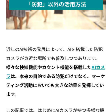
見守りカメラ
ウェアラブルカメラ
屋外カメラ
お役立ち資料
現場カメラ
遠隔臨場
Safie GOシリーズ
展示会
Safie Entrance2
セミナー
お問い合わせ
Safie Pocketシリーズ
リアルなセーフィー活用事例
キャンペーン
サービスサイト
近年のAI技術の発展によって、AIを搭載した防犯
カメラが身近な場所でも普及しつつあります。
様々な検知機能やカウント機能を搭載した
AIカメ
ラ
は、本来の目的である防犯だけでなく、マーケ
ティング活動においても大きな効果を発揮してい
ます。
この記事では、はじめにAIカメラが持つ多様な機