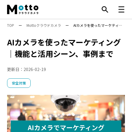
TOP
ー
Mottoクラウドカメラ
ー
AIカメラを使ったマーケティン
すべて
グ｜機能と活用シーン、事例まで
AIカメラを使ったマーケティング
防犯カメラ
｜機能と活用シーン、事例まで
業務効率化
更新日：
2026-02-19
安全対策
行動検知AI（SF）
Safie Entrance
物流効率化法
安全対策
ナンバープレート認識
遠隔施工管理
映像×AI
AI活用
BONX
水中ポンプ死活監視App
安全管理
万引き対策
防犯カメラ
機能・性能
遠隔〇〇
設置・工事
施工管理
点呼
8掛け社会
特集
顧客分析
人手不足対策
Safieの機能
Safie One
店舗運営
DX
AIカメラ