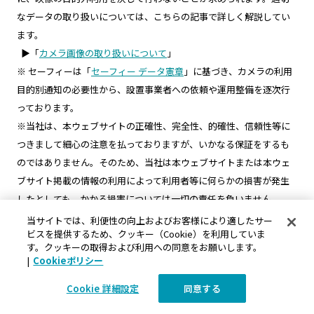
なデータの取り扱いについては、こちらの記事で詳しく解説してい
ます。
▶「
カメラ画像の取り扱いについて
」
※ セーフィーは「
セーフィー データ憲章
」に基づき、カメラの利用
目的別通知の必要性から、設置事業者への依頼や運用整備を逐次行
っております。
※当社は、本ウェブサイトの正確性、完全性、的確性、信頼性等に
つきまして細心の注意を払っておりますが、いかなる保証をするも
のではありません。そのため、当社は本ウェブサイトまたは本ウェ
ブサイト掲載の情報の利用によって利用者等に何らかの損害が発生
したとしても、かかる損害については一切の責任を負いません。
当サイトでは、利便性の向上およびお客様により適したサー
ビスを提供するため、クッキー（Cookie）を利用していま
す。クッキーの取得および利用への同意をお願いします。
|
Cookieポリシー
Cookie 詳細設定
同意する
ウェアラブルカメラ