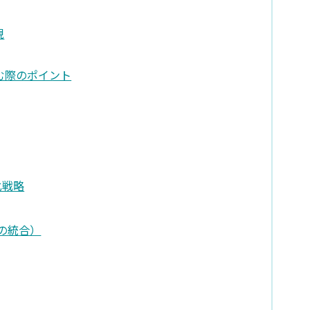
現
む際のポイント
化戦略
の統合）