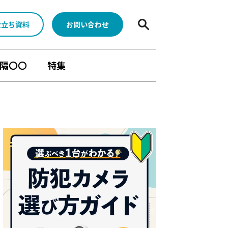
役立ち資料
お問い合わせ
隔〇〇
特集
BONX
水中ポンプ死活監視App
顧客分析
人手不足対策
Safieの機能
メラ
遠隔臨場
Safie GOシリーズ
ーン