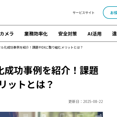
お
サービスサイト
カメラ
業務効率化
安全対策
AI活用
遠
タル化成功事例を紹介！課題やDXに取り組むメリットとは？
化成功事例を紹介！課題
流効率化法
ナンバープレート認識
遠隔施工管理
映像×AI
メリットとは？
機能・性能
設置・工事
施工管理
点呼
8掛け社会
見守りカメラ
ウェアラブルカメラ
屋外カメラ
現場カ
Safie Pocketシリーズ
リアルなセーフィー活用事例
キャンペ
更新日：
2025-08-22