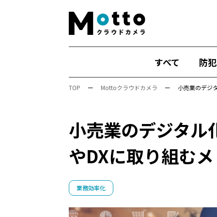
すべて
防犯
TOP
ー
Mottoクラウドカメラ
ー
小売業のデジ
小売業のデジタル
行動検知AI（SF）
Safie Entrance
物
やDXに取り組む
安全管理
万引き対策
防犯カメラ
Safie One
店舗運営
DX
AIカメラ
展示会
Safie Entrance2
セミナー
業務効率化