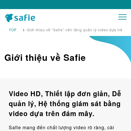
TOP
Giới thiệu về “Safie” nền tảng quản lý video dựa trên 
Products
Giới thiệu về Safie
Support
Login
Video HD, Thiết lập đơn giản, Dễ
quản lý, Hệ thống giám sát bằng
Contact
video dựa trên đám mây.
Safie mang đến chất lượng video rõ ràng, cài