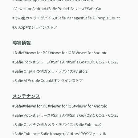
Viewer for Android
Safie Pocket シリーズ
Safie Go
その他カメラ・デバイス
Safie Manager
Safie AI People Count
AI App
オンラインストア
障害情報
Safie
Viewer for PC
Viewer for iOS
Viewer for Android
Safie Pocket シリーズ
Safie API
Safie Go
QBiC CC-2・CC-2L
Safie One
その他カメラ・デバイス
Visitors
Safie AI People Count
オンラインストア
メンテナンス
Safie
Viewer for PC
Viewer for iOS
Viewer for Android
Safie Pocket シリーズ
Safie API
Safie Go
QBiC CC-2・CC-2L
Safie One
その他カメラ・デバイス
Safie Entrance2
Safie Entrance
Safie Manager
Visitors
POSジャーナル