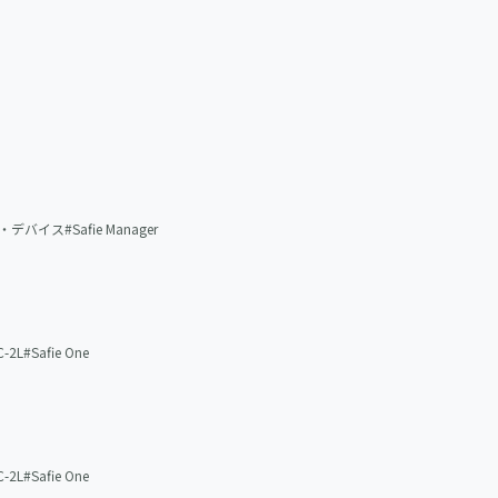
・デバイス
Safie Manager
-2L
Safie One
-2L
Safie One