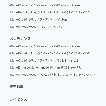
Safie
Viewer for PC
Viewer for iOS
Viewer for Android
Safie Pocket シリーズ
Safie API
Safie Go
QBiC CC-2・CC-2L
Safie One
その他カメラ・デバイス
Visitors
Safie AI People Count
オンラインストア
メンテナンス
Safie
Viewer for PC
Viewer for iOS
Viewer for Android
Safie Pocket シリーズ
Safie API
Safie Go
QBiC CC-2・CC-2L
Safie One
その他カメラ・デバイス
Safie Entrance2
Safie Entrance
Safie Manager
Visitors
POSジャーナル
Safie AI People Count
AI App
有料オプション
オンラインストア
終売情報
ライセンス