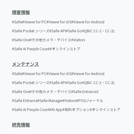
障害情報
Safie
Viewer for PC
Viewer for iOS
Viewer for Android
Safie Pocket シリーズ
Safie API
Safie Go
QBiC CC-2・CC-2L
Safie One
その他カメラ・デバイス
Visitors
Safie AI People Count
オンラインストア
メンテナンス
Safie
Viewer for PC
Viewer for iOS
Viewer for Android
Safie Pocket シリーズ
Safie API
Safie Go
QBiC CC-2・CC-2L
Safie One
その他カメラ・デバイス
Safie Entrance2
Safie Entrance
Safie Manager
Visitors
POSジャーナル
Safie AI People Count
AI App
有料オプション
オンラインストア
終売情報