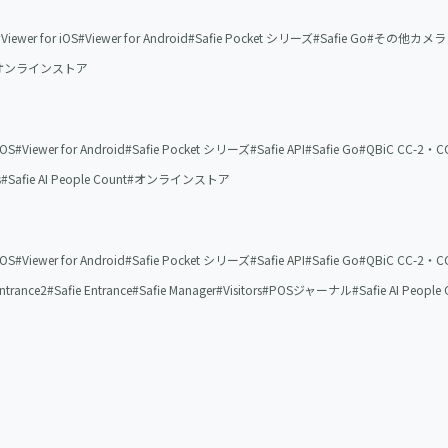
Viewer for iOS
Viewer for Android
Safie Pocket シリーズ
Safie Go
その他カメラ
オンラインストア
iOS
Viewer for Android
Safie Pocket シリーズ
Safie API
Safie Go
QBiC CC-2・CC
s
Safie AI People Count
オンラインストア
iOS
Viewer for Android
Safie Pocket シリーズ
Safie API
Safie Go
QBiC CC-2・CC
Entrance2
Safie Entrance
Safie Manager
Visitors
POSジャーナル
Safie AI People