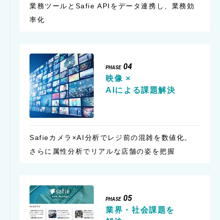
業務ツールとSafie APIをデータ連携し、業務効
率化
04
PHASE
映像 ×
AIによる
課題解決
Safieカメラ×AI分析でレジ前の混雑を数値化。
さらに属性分析でリアルな店舗の姿を把握
05
PHASE
業界・社会課題を