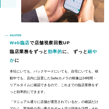
SOLUTION
Web臨店
で店舗視察回数UP
臨店業務をずっと
効率的
に、 ずっと
細や
か
に
本社にいても、バックヤードにいても、自宅にいても、移
動中でも、店内に設置したSafieカメラの映像は24時間・
リアルタイムに確認できるので、これまでの臨店業務をず
っと効率的にできます。
「マニュアル通りに店舗が運営されているか」の確認だけ
でなく、緊急性の高い重点サポート店は現地を訪問・それ