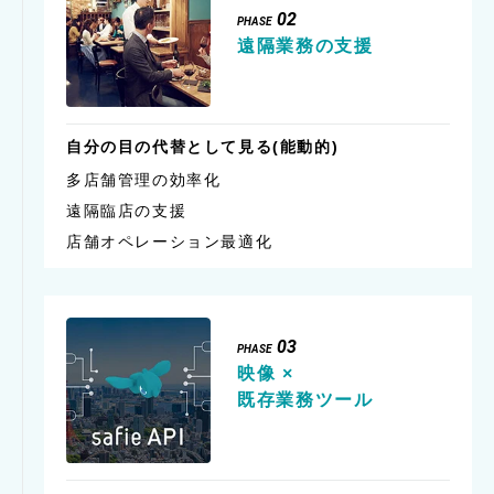
02
PHASE
遠隔業務の支援
自分の目の代替として
見る(能動的)
多店舗管理の効率化
遠隔臨店の支援
店舗オペレーション最適化
03
PHASE
映像 ×
既存業務ツール