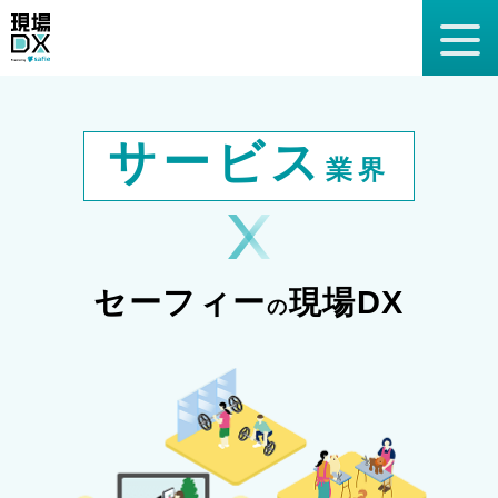
現場DXとは
サービス
サービス提案事例
業界
建設業界
小売業界
サービス業界
飲食業界
物流業界
戸建て住宅業界
ノウハウ紹介
記事をよむ
お役立ち資料
セーフィー
現場DX
の
セミナー
お問い合わせ