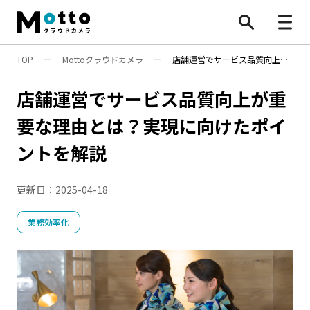
TOP
ー
Mottoクラウドカメラ
ー
店舗運営でサービス品質向上が
すべて
重要な理由とは？実現に向けたポイントを解説
店舗運営でサービス品質向上が重
防犯カメラ
要な理由とは？実現に向けたポイ
業務効率化
ントを解説
安全対策
行動検知AI（SF）
Safie Entrance
物流効率化法
更新日：
2025-04-18
ナンバープレート認識
遠隔施工管理
映像×AI
AI活用
BONX
水中ポンプ死活監視App
安全管理
業務効率化
万引き対策
防犯カメラ
機能・性能
遠隔〇〇
設置・工事
施工管理
点呼
8掛け社会
特集
顧客分析
人手不足対策
Safieの機能
Safie One
店舗運営
DX
AIカメラ