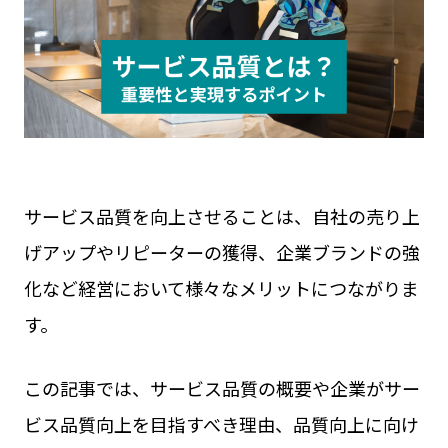
見守りカメラ
ウェアラブルカメラ
屋外カメラ
お役立ち資料
現場カメラ
遠隔臨場
Safie GOシリーズ
展示会
Safie Entrance2
セミナー
お問い合わせ
Safie Pocketシリーズ
リアルなセーフィー活用事例
キャンペーン
サービスサイト
サービス品質を向上させることは、自社の売り上
げアップやリピーターの獲得、企業ブランドの強
化など経営において様々なメリットにつながりま
す。
この記事では、サービス品質の概要や企業がサー
ビス品質向上を目指すべき理由、品質向上に向け