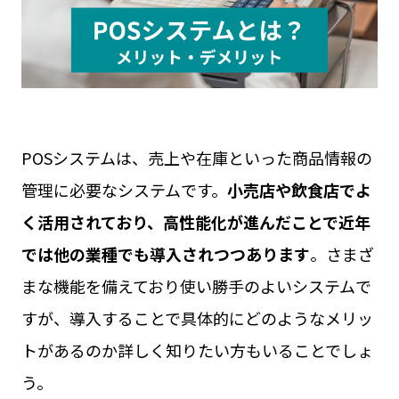
見守りカメラ
ウェアラブルカメラ
屋外カメラ
お役立ち資料
現場カメラ
遠隔臨場
Safie GOシリーズ
展示会
Safie Entrance2
セミナー
お問い合わせ
Safie Pocketシリーズ
リアルなセーフィー活用事例
キャンペーン
POSシステムは、売上や在庫といった商品情報の
サービスサイト
管理に必要なシステムです。
小売店や飲食店でよ
く活用されており、高性能化が進んだことで近年
では他の業種でも導入されつつあります
。さまざ
まな機能を備えており使い勝手のよいシステムで
すが、導入することで具体的にどのようなメリッ
トがあるのか詳しく知りたい方もいることでしょ
う。