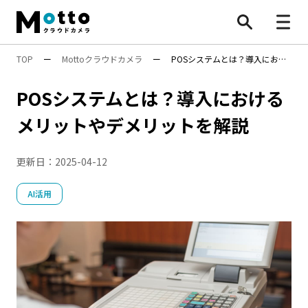
TOP
ー
Mottoクラウドカメラ
ー
POSシステムとは？導入におけ
すべて
るメリットやデメリットを解説
POSシステムとは？導入における
防犯カメラ
メリットやデメリットを解説
業務効率化
更新日：
2025-04-12
安全対策
行動検知AI（SF）
Safie Entrance
物流効率化法
AI活用
ナンバープレート認識
遠隔施工管理
映像×AI
AI活用
BONX
水中ポンプ死活監視App
安全管理
万引き対策
防犯カメラ
機能・性能
遠隔〇〇
設置・工事
施工管理
点呼
8掛け社会
特集
顧客分析
人手不足対策
Safieの機能
Safie One
店舗運営
DX
AIカメラ