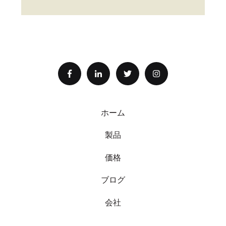
o
r
d
ホーム
製品
価格
ブログ
会社