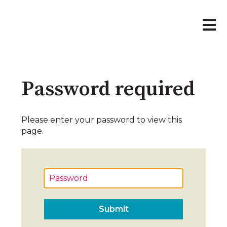
Open 
Password required
Please enter your password to view this
page.
P
a
s
s
w